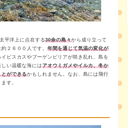
の太平洋上に点在する
30余の島々
から成り立って
は約２６００人です。
年間を通じて気温の変化が
ハイビスカスやブーゲンビリアが咲き乱れ、島を
美しい温暖な海には
アオウミガメやイルカ、冬か
ことができる
かもしれません。なお、島には飛行
ります。