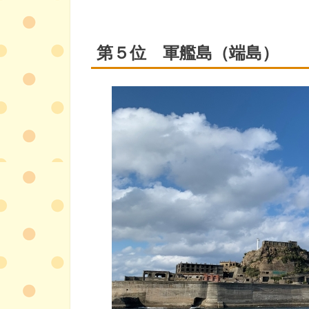
第５位
軍艦島（端島）