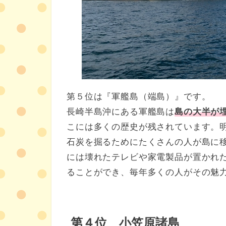
第５位は『軍艦島（端島）』です。
長崎半島沖にある軍艦島は
島の大半が
こには多くの歴史が残されています。
石炭を掘るためにたくさんの人が島に
には壊れたテレビや家電製品が置かれ
ることができ、毎年多くの人がその魅
第４位
小笠原諸島