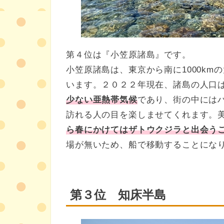
第４位は『小笠原諸島』です。
小笠原諸島は、東京から南に1000km
います。２０２２年現在、諸島の人口
少ない亜熱帯気候
であり、街の中には
訪れる人の目を楽しませてくれます。
ら春にかけてはザトウクジラと出会う
場が無いため、船で移動することにな
第３位
知床半島