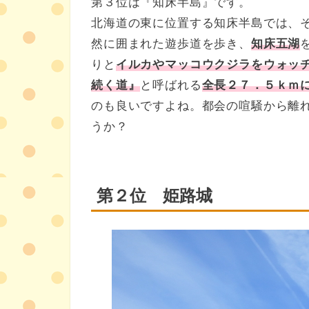
第３位は『知床半島』です。
北海道の東に位置する知床半島では、
然に囲まれた遊歩道を歩き、
知床五湖
りと
イルカやマッコウクジラをウォッ
続く道』
と呼ばれる
全長２７．５ｋｍ
のも良いですよね。都会の喧騒から離
うか？
第２位
姫路城